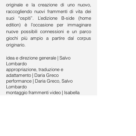
originale e la creazione di uno nuovo,
raccogliendo nuovi frammenti di vita dei
suoi “ospiti”. L’edizione B-side (home
edition) è l’occasione per immaginare
nuove possibili connessioni e un parco
giochi più ampio a partire dal corpus
originario.
idea e direzione generale | Salvo
Lombardo
appropriazione, traduzione e
adattamento | Daria Greco
performance | Daria Greco, Salvo
Lombardo
montaggio frammenti video | Isabella
Gaffè e Salvo Lombardo
grafica | Carolina Farina
suono | Fabrizio Alviti
documentazione | Giovanni Trono
produzione | Chiasma
con il sostegno di MIBAC – Ministero per i
beni e le attività culturali