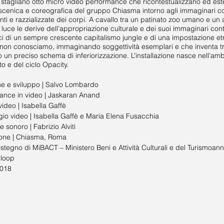
 stagliano otto micro video performance che ricontestualizzano ed esten
scenica e coreografica del gruppo Chiasma intorno agli immaginari col
nti e razzializzate dei corpi. A cavallo tra un patinato zoo umano e un 
 luce le derive dell’appropriazione culturale e dei suoi immaginari cont
ici di un sempre crescente capitalismo jungle e di una impostazione et
non conosciamo, immaginando soggettività esemplari e che inventa tradiz
un preciso schema di inferiorizzazione. L’installazione nasce nell’am
o e del ciclo Opacity.
ne e sviluppo | Salvo Lombardo
ance in video | Jaskaran Anand
video | Isabella Gaffè
io video | Isabella Gaffè e Maria Elena Fusacchia
 sonoro | Fabrizio Alviti
one | Chiasma, Roma
ostegno di MiBACT – Ministero Beni e Attività Culturali e del Turismo
ann
 loop
2018