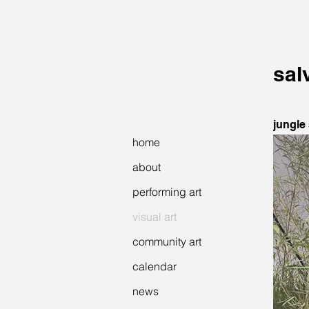
sal
jungle
home
about
performing art
visual art
community art
calendar
news