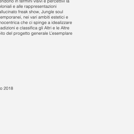
dono in termini visivi e percettivi la
oniali e alle rappresentazioni
allucinato freak show, Jungle soul
emporanei, nei vari ambiti estetici e
nocentrica che ci spinge a idealizzare
ioni e classifica gli Altri e le Altre
bito del progetto generale L’esemplare
o 2018