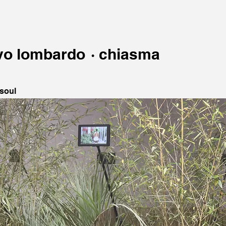
vo lombardo
·
chiasma
 soul