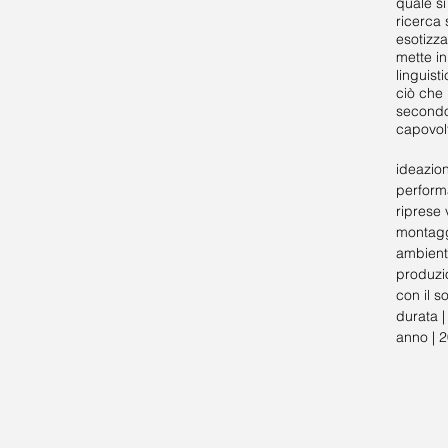
quale si
ricerca 
esotizza
mette in
linguist
ciò che 
secondo 
capovolt
ideazio
perform
riprese 
montagg
ambiente
produzi
con il s
durata |
anno | 