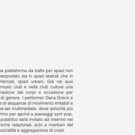
 piattaforma da ballo per spazi non
terpretato sia in spazi teatrali che in
erciali, spazi urbani. Già nei suoi
 music club e nella club culture una
berazione dei corpi e occasione per
e di genere. I performer Daria Greco e
e di sequenze di movimento imitabili e
ve set multimediale, dove sonorità più
techno per aprirsi a paesaggi synt pop,
pubblico sarà invitato ad inserirsi nel
iche relazionali, echi e riverberi del
socialità e aggregazione di corpi.