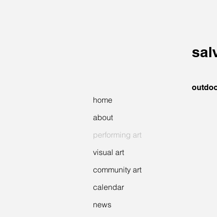
sal
outdoo
home
about
performing art
visual art
community art
calendar
news