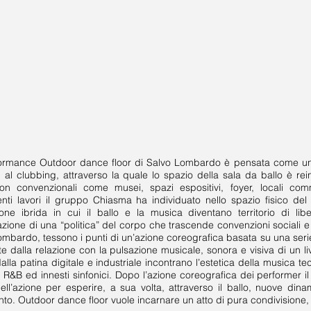
ormance Outdoor dance floor di Salvo Lombardo è pensata come una
 al clubbing, attraverso la quale lo spazio della sala da ballo è rein
on convenzionali come musei, spazi espositivi, foyer, locali comm
nti lavori il gruppo Chiasma ha individuato nello spazio fisico del
one ibrida in cui il ballo e la musica diventano territorio di li
azione di una “politica” del corpo che trascende convenzioni sociali 
ombardo, tessono i punti di un’azione coreografica basata su una seri
e dalla relazione con la pulsazione musicale, sonora e visiva di un li
alla patina digitale e industriale incontrano l’estetica della musica 
, R&B ed innesti sinfonici. Dopo l’azione coreografica dei performer il 
ell’azione per esperire, a sua volta, attraverso il ballo, nuove dinam
o. Outdoor dance floor vuole incarnare un atto di pura condivisione, 