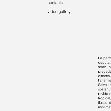
contacts
video gallery
La perf
deputati
spazi n
precede
dimensi
l’afferm
Salvo L
sostenut
ruvide d
tropical
flusso d
moviment