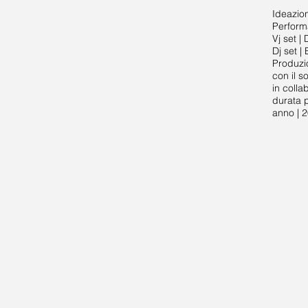
Ideazio
Perform
Vj set |
Dj set |
Produzi
con il s
in coll
durata 
anno | 