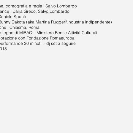
ne, coreografia e regia | Salvo Lombardo
ance | Daria Greco, Salvo Lombardo
 Daniele Spanò
 Bunny Dakota (aka Martina Ruggeri\Industria indipendente)
one | Chiasma, Roma
ostegno di MiBAC – Ministero Beni e Attività Culturali
aborazione con Fondazione Romaeuropa
performance 30 minuti + dj set a seguire
2018